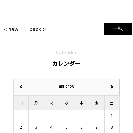
一覧
< new
back >
Calender
カレンダー
8月 2026
日
月
火
水
木
金
土
1
2
3
4
5
6
7
8