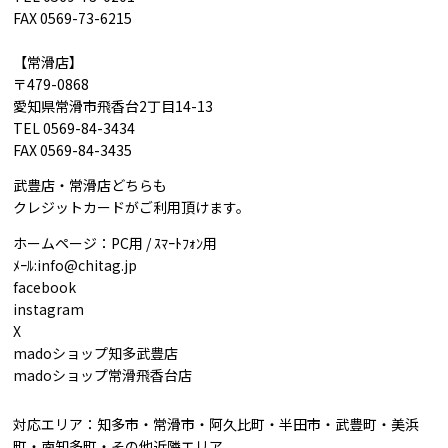
FAX 0569-73-6215
【常滑店】
〒479-0868
愛知県常滑市飛香台2丁目14-13
TEL 0569-84-3434
FAX 0569-84-3435
武豊店・常滑店どちらも
クレジットカードがご利用頂けます。
ホームページ：PC用 / ｽﾏｰﾄﾌｫﾝ用
ﾒｰﾙ:
info@chitag.jp
facebook
instagram
X
madoショップ知多武豊店
madoショップ常滑飛香台店
対応エリア：知多市・常滑市・阿久比町・半田市・武豊町・美浜
町・南知多町・その他近隣エリア