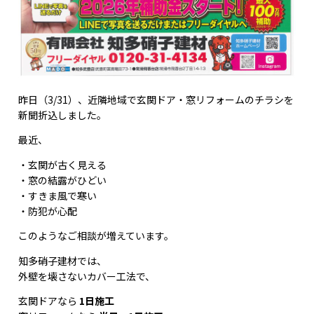
昨日（3/31）、近隣地域で玄関ドア・窓リフォームのチラシを
新聞折込しました。
最近、
・玄関が古く見える
・窓の結露がひどい
・すきま風で寒い
・防犯が心配
このようなご相談が増えています。
知多硝子建材では、
外壁を壊さないカバー工法で、
玄関ドアなら
1日施工