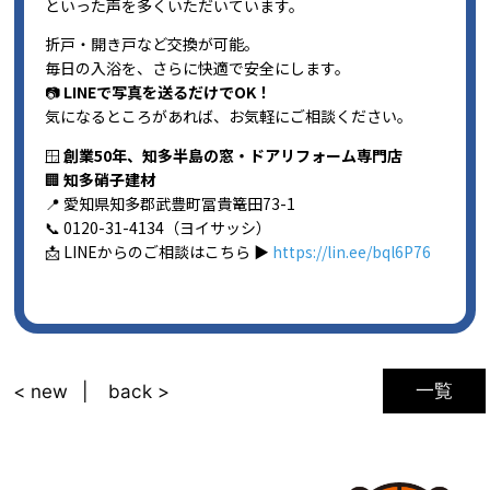
といった声を多くいただいています。
折戸・開き戸など交換が可能。
毎日の入浴を、さらに快適で安全にします。
📷
LINEで写真を送るだけでOK！
気になるところがあれば、お気軽にご相談ください。
🪟
創業50年、知多半島の窓・ドアリフォーム専門店
🏢
知多硝子建材
📍 愛知県知多郡武豊町冨貴篭田73-1
📞 0120-31-4134（ヨイサッシ）
📩 LINEからのご相談はこちら ▶
https://lin.ee/bql6P76
一覧
< new
back >