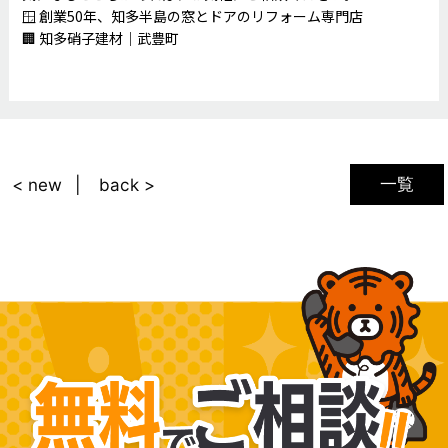
🪟 創業50年、知多半島の窓とドアのリフォーム専門店
🏢 知多硝子建材｜武豊町
一覧
< new
back >