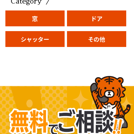
／
Category
窓
ドア
シャッター
その他