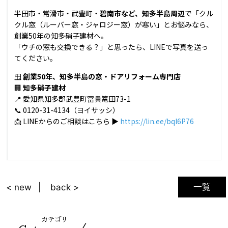
半田市・常滑市・武豊町・
碧南市など、知多半島周辺
で「クル
クル窓（ルーバー窓・ジャロジー窓）が寒い」とお悩みなら、
創業50年の知多硝子建材へ。
「ウチの窓も交換できる？」と思ったら、LINEで写真を送っ
てください。
🪟
創業50年、知多半島の窓・ドアリフォーム専門店
🏢
知多硝子建材
📍 愛知県知多郡武豊町冨貴篭田73-1
📞 0120-31-4134（ヨイサッシ）
📩 LINEからのご相談はこちら ▶
https://lin.ee/bql6P76
一覧
< new
back >
カテゴリ