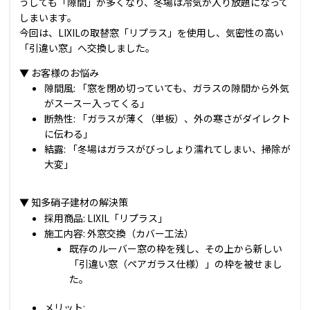
うしても「隙間」が多くなり、冬場は冷気が入り放題になって
しまいます。
今回は、LIXILの取替窓「リプラス」を使用し、気密性の高い
「引違い窓」へ交換しました。
▼ お客様のお悩み
隙間風:
「窓を閉め切っていても、ガラスの隙間から外気
がスースー入ってくる」
断熱性:
「ガラスが薄く（単板）、外の寒さがダイレクト
に伝わる」
結露:
「冬場はガラスがびっしょり濡れてしまい、掃除が
大変」
▼ 知多硝子建材の解決策
採用商品:
LIXIL「リプラス」
施工内容:
外窓交換（カバー工法）
既存のルーバー窓の枠を残し、その上から新しい
「引違い窓（ペアガラス仕様）」の枠を被せまし
た。
メリット: