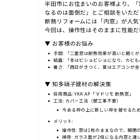
半田市にお住まいのお客様より、「
なるのは面倒だ」とご相談をいただ
断熱リフォームには「内窓」が人気
今回は、操作性はそのままに性能だ
▼ お客様のお悩み
手間:
「二重窓は断熱効果が高いと聞くが
結露:
「冬はビショビショになり、カビも
暑さ:
「西日がきつく、夏はエアコンが全
▼ 知多硝子建材の解決策
採用商品:
YKK AP「マドリモ 断熱窓」
工法:
カバー工法（壁工事不要）
今ある枠の上に新しい枠を被せるた
メリット:
操作性:
窓は1枚のままなので、開閉
掃除:
ガラス面が2倍になる内窓と違