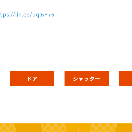
tps://lin.ee/bql6P76
ドア
シャッター